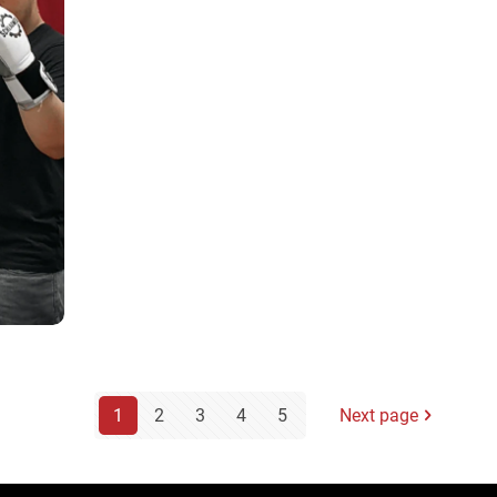
1
2
3
4
5
Next page