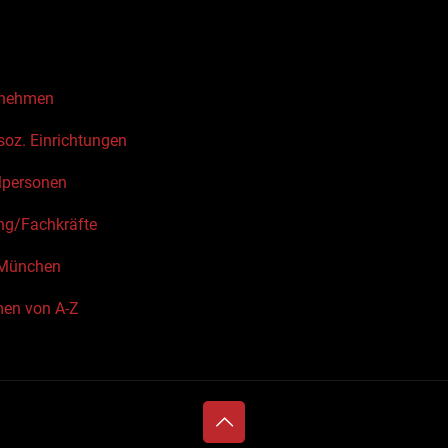
rnehmen
soz. Einrichtungen
lpersonen
ung/Fachkräfte
München
men von A-Z